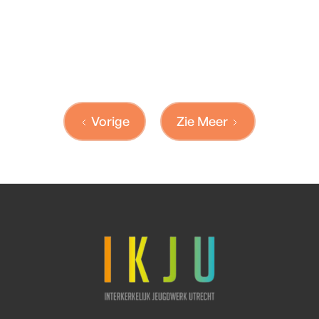
Tijd
19:20 - 20:30

Zie meer
Vorige
Zie Meer