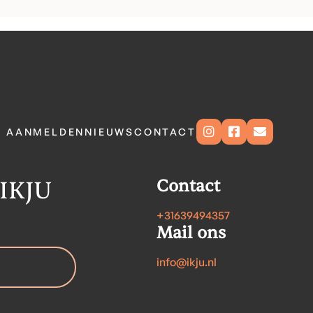



N AANMELDEN
NIEUWS
CONTACT
 IKJU
Contact
+31639494357
Mail ons
info@ikju.nl