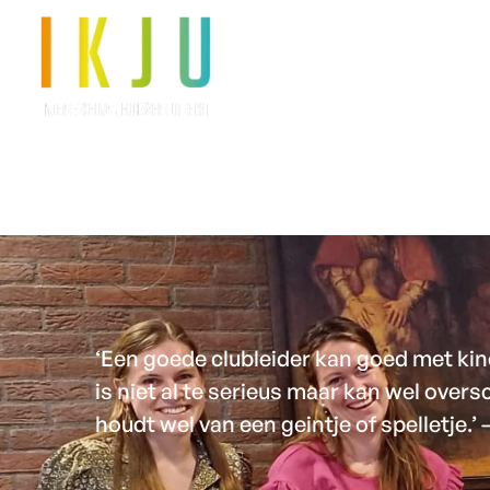
OVER IKJU
CLUB
‘Een goede clubleider kan goed met kin
is niet al te serieus maar kan wel over
houdt wel van een geintje of spelletje.’