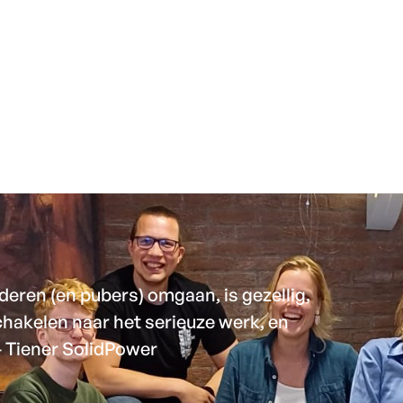
S EN AANMELDEN
ACTIVITEITEN
AGENDA
M
deren (en pubers) omgaan, is gezellig,
schakelen naar het serieuze werk, en
 – Tiener SolidPower