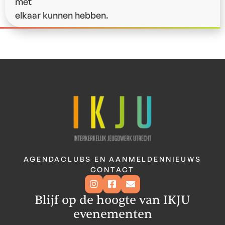
met
elkaar kunnen hebben.
AGENDA
CLUBS EN AANMELDEN
NIEUWS
CONTACT



Blijf op de hoogte van IKJU
evenementen